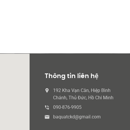
Thông tin liên hệ
192 Kha Vạn Cân, Hiệp Bình
Chánh, Thủ Đức, Hồ Chí Minh
090-876-9905
baquatckd@gmail.com