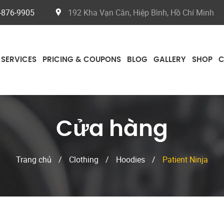
-876-9905
192 Kha Vạn Cân, Hiệp Bình, Hồ Chí Minh
SERVICES
PRICING & COUPONS
BLOG
GALLERY
SHOP
C
Cửa hàng
Trang chủ
/
Clothing
/
Hoodies
/
Patient Ninja