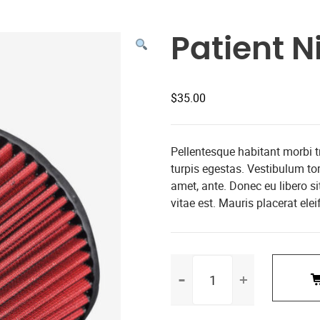
Patient N
$
35.00
Pellentesque habitant morbi 
turpis egestas. Vestibulum tort
amet, ante. Donec eu libero s
vitae est. Mauris placerat elei
Patient
Ninja
số
lượng