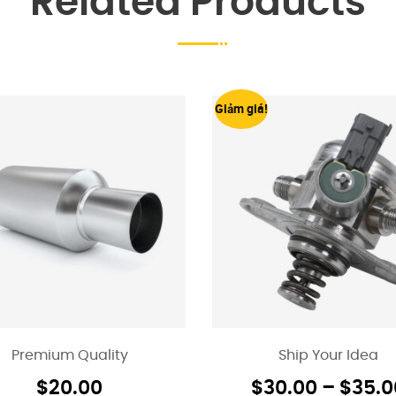
Related Products
Giảm giá!
Premium Quality
Ship Your Idea
$
20.00
$
30.00
–
$
35.0