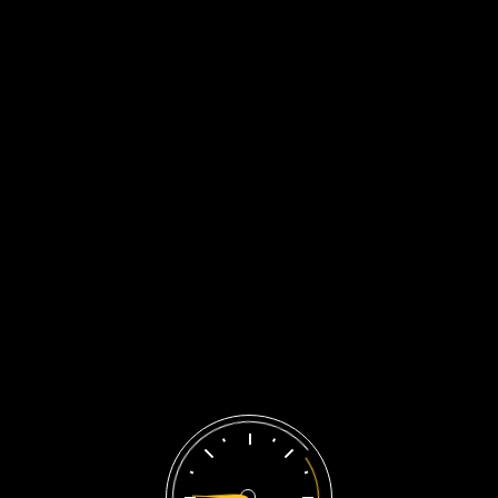
Liên Hệ Ngay
Engine Parts
Trang chủ
/
Sản phẩm được gắn thẻ “Engine Parts”
Engine Parts
Showing the single result