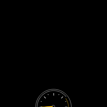
Liên Hệ Ngay
Oils
Trang chủ
/
Sản phẩm được gắn thẻ “Oils”
Oils
Showing the single result